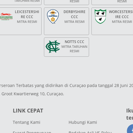
TARUHAN RESMI
RESMI
RESMI
LEICESTERSHI
DERBYSHIRE
WORCESTERS
RE CCC
CCC
IRE CCC
MITRA RESMI
MITRA RESMI
MITRA RESMI
NOTTS CCC
MITRA TARUHAN
RESMI
rseroan Terbatas yang didirikan di Curaçao pada tanggal 28 Juni 
g, Groot Kwartierweg 10, Curaçao.
LINK CEPAT
Ik
te
Tentang Kami
Hubungi Kami
Syarat Penggunaan
Bedakan Asli VS Palsu