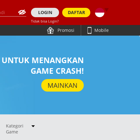
LOGIN
DAFTAR
Tidak bisa Login?
English (Asia)
हिन्दी
Promosi
Mobile
简体中文
తెలుగు
Bengali (India)
ภาษาไทย
U UNTUK MENANGKAN
Tiếng Việt
Japanese
OT TIGA KALI LIPAT!
PERTAMA 100% DI PT+
N KEMENANGAN ANDA
ELOAD MINGGUAN PT
US RABAT MINGGUAN
KINI TERSEDIA
GAME CRASH!
한국어
English (Bangladesh)
MAINKAN
MAINKAN
MAINKAN
GABUNG
GABUNG
GABUNG
MAINKAN
English (India)
Bengali (Bangladesh)
Kategori
Game