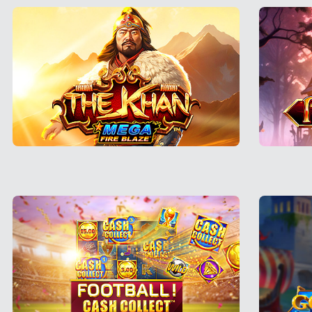
Mega Fire Blaze: The Khan™
Re
Football! Cash Collect
Age of