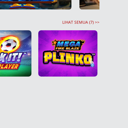
LIHAT SEMUA (
7
) >>
Mega Fire Blaze:
Multiplayer
Plinko