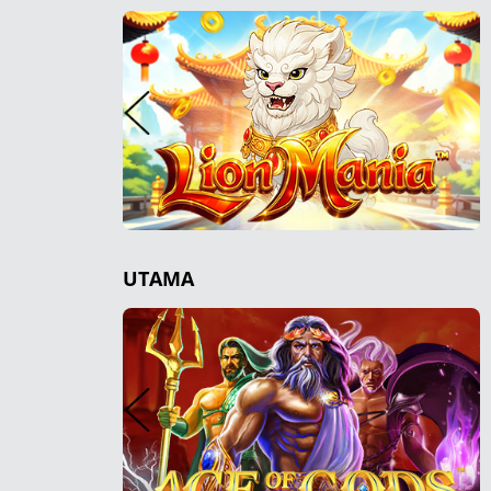
Lion Mania™
UTAMA
Age Of The Gods ™