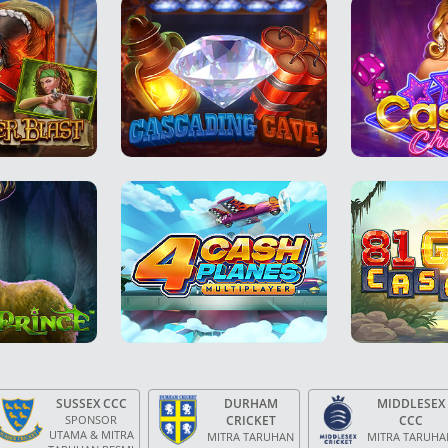
r Blast
Cascading Cave
Casin
4 Cash Planes:
Prince
81 Gol
Multiplayer™
SUSSEX CCC
DURHAM
MIDDLESEX
SPONSOR
CRICKET
CCC
UTAMA & MITRA
MITRA TARUHAN
MITRA TARUHA