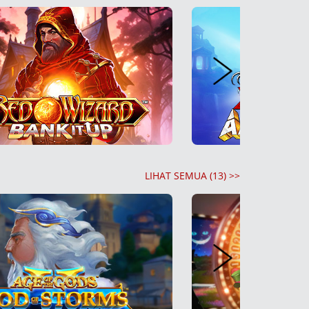
d Wizard: Bank It Up™
Age of the Gods
LIHAT SEMUA (
13
) >>
 the Gods: God of Storms 2
Adventures Bey