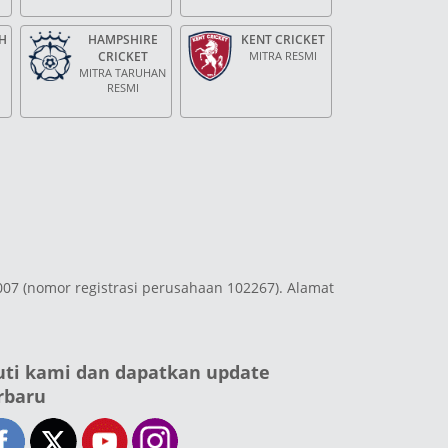
H
HAMPSHIRE
KENT CRICKET
CRICKET
MITRA RESMI
MITRA TARUHAN
RESMI
2007 (nomor registrasi perusahaan 102267). Alamat
uti kami dan dapatkan update
rbaru