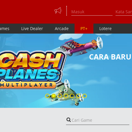
ames
Live Dealer
Arcade
PT+
Lotere
CARA BAR
MENANGKAN JACKP
BONUS DEPOSIT 
TINGKATKA
BONUS R
PT+ BON