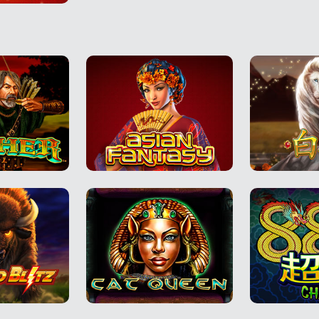
her
Asian Fantasy
Ba
 Blitz
Cat Queen
Chao