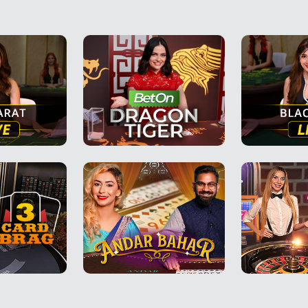
t Live
Bet On Dragon Tiger
Blackj
Lucky Ba
ard Brag
Live Andar Bahar™
L