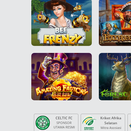
Bee Frenzy
Buccanee
Fire Blaze Golden:
Forest 
Amazing Factory
CELTIC FC
Kriket Afrika
SPONSOR
Selatan
UTAMA RESMI
Mitra Asosiasi