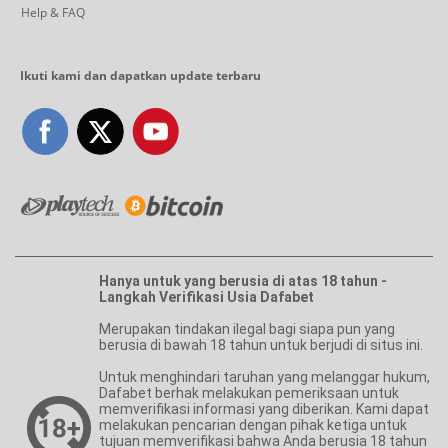
Help & FAQ
Ikuti kami dan dapatkan update terbaru
Hanya untuk yang berusia di atas 18 tahun -
Langkah Verifikasi Usia Dafabet
Merupakan tindakan ilegal bagi siapa pun yang
berusia di bawah 18 tahun untuk berjudi di situs ini.
Untuk menghindari taruhan yang melanggar hukum,
Dafabet berhak melakukan pemeriksaan untuk
memverifikasi informasi yang diberikan. Kami dapat
melakukan pencarian dengan pihak ketiga untuk
tujuan memverifikasi bahwa Anda berusia 18 tahun