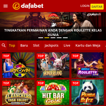
LOGIN
DAFTAR
TINGKATKAN PERMAINAN ANDA DENGAN ROULETTE KELAS
DUNIA
Top
Baru
Slot
Jackpots
Live
Kartu dan Meja
TOP
TOP
TOP
TOP
TOP
TOP